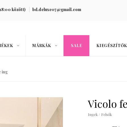
18:00 között)
bd.deluxe07@gmail.com
MÉKEK
MÁRKÁK
SALE
KIEGÉSZÍTŐK
e ing
Vicolo f
Ingek / Felsők