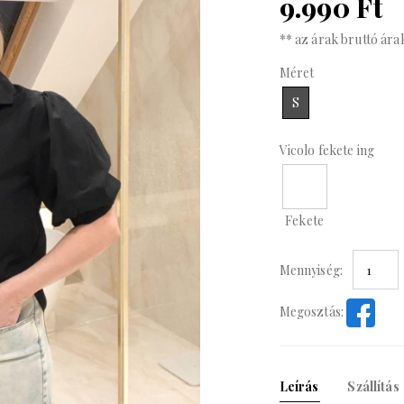
9.990 Ft
** az árak bruttó ára
Méret
S
Vicolo fekete ing
Fekete
Mennyiség:
Megosztás:
Leírás
Szállítás