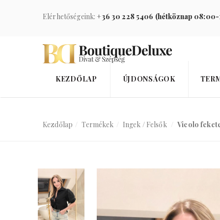
Elérhetőségeink:
+36 30 228 5406 (hétköznap 08:00-
KEZDŐLAP
ÚJDONSÁGOK
TER
Kezdőlap
Termékek
Ingek / Felsők
Vicolo feket