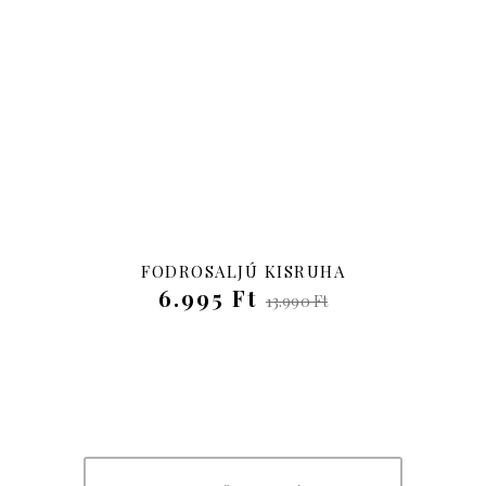
Új
-50%
FODROSALJÚ KISRUHA
6.995 Ft
13.990 Ft