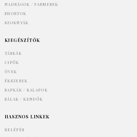
4400 Nyíregyháza Dózsa György u. 62.
4400 Nyíregyháza, Négyes huszárok u. 1.
Tel.: +36 30 228 5406 (hétköznap 08:00-18:00 között)
bd.deluxe07@gmail.com
Kövess minket!
TERMÉKEINK
KABÁTOK / DZSEKIK
BLÉZEREK
RUHÁK / ALKALMI RUHÁK
INGEK / FELSŐK
PULÓVEREK